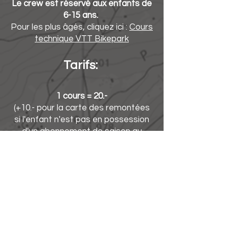
Le crew est réservé aux enfants de
6-15 ans.
Pour les plus âgés, cliquez ici :
Cours
technique VTT Bikepark
Tarifs:
1 cours = 20.-
(+10.- pour la carte des remontées
si l'enfant n'est pas en possession
d'un
abonnement de saison au
bikepark
)
1 carte pour 10 cours = 180.-
Alors, prêt à rejoindre le
Vialtissimo crew ?