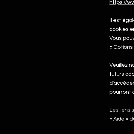
https://w
Il est ég
cookies e
Vous pouv
«
Options
Veuillez n
futurs co
d'accéder
pourront 
Les liens 
«
Aide
»
de