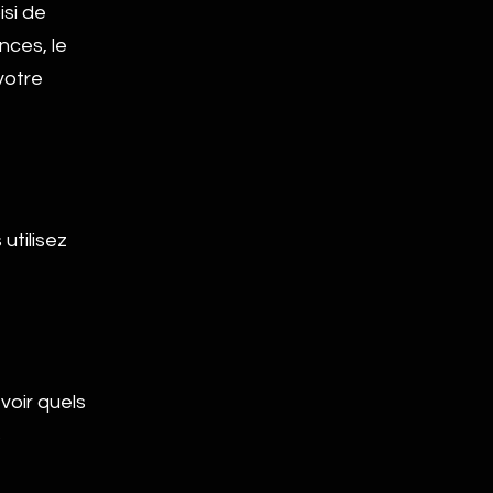
isi de
nces, le
votre
utilisez
voir quels
s