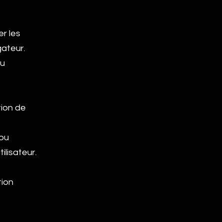
r les
ateur.
nu
tion de
 ou
lisateur.
tion