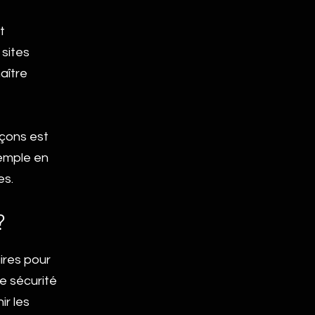
t
 sites
aître
açons est
xemple en
es.
?
ires pour
e sécurité
ir les