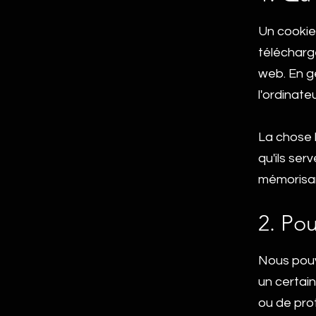
Un cookie 
télécharg
web. En g
l'ordinateu
La chose 
qu'ils ser
mémorisant
2. Pou
Nous pouvo
un certain
ou de prot