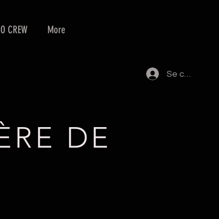
MO CREW
More
Se connecte
ÈRE DE