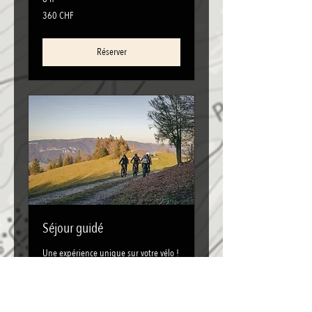
360
360 CHF
francs
suisses
Réserver
Séjour guidé
Une expérience unique sur votre vélo !
12 h
sur
sur demande
demande