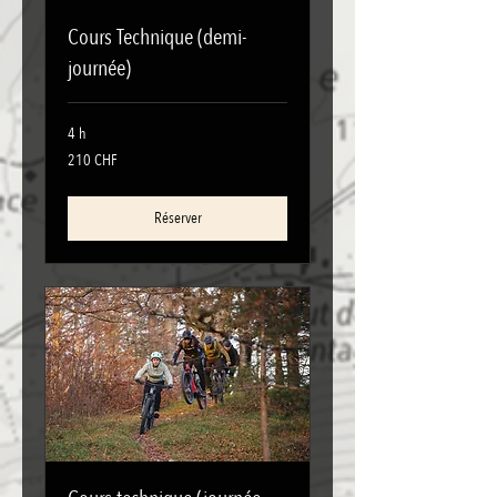
Cours Technique (demi-
journée)
4 h
210
210 CHF
francs
suisses
Réserver