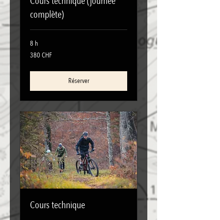
Cours technique (journée
complète)
8 h
380
380 CHF
francs
suisses
Réserver
Cours technique