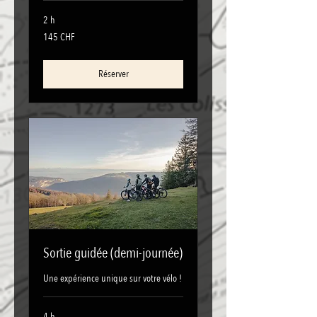
2 h
145
145 CHF
francs
suisses
Réserver
Sortie guidée (demi-journée)
Une expérience unique sur votre vélo !
4 h